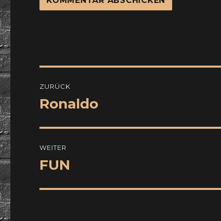
Beitragsnavigation
ZURÜCK
Ronaldo
Vorheriger
Beitrag:
WEITER
FUN
Nächster
Beitrag: