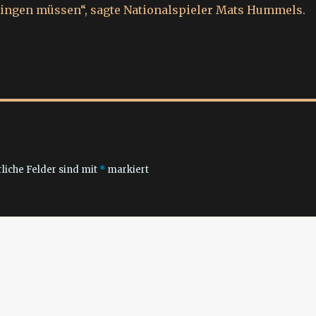
ingen müssen“, sagte Nationalspieler Mats Hummels.
liche Felder sind mit
*
markiert