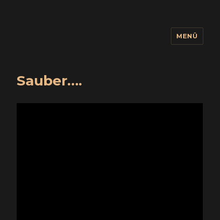
MENÜ
wuidling
Sauber….