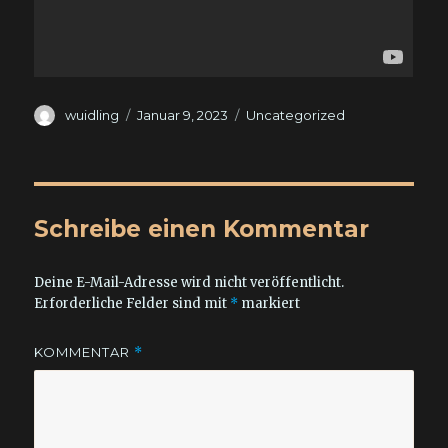
Autor
Veröffentlicht
Kategorien
wuidling
Januar 9, 2023
Uncategorized
am
Schreibe einen Kommentar
Deine E-Mail-Adresse wird nicht veröffentlicht.
Erforderliche Felder sind mit
*
markiert
KOMMENTAR
*