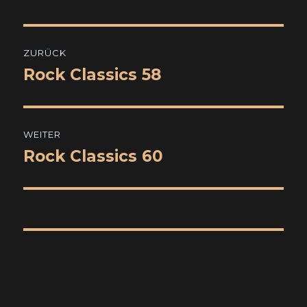
Beitragsnavigation
ZURÜCK
Rock Classics 58
Vorheriger
Beitrag:
WEITER
Rock Classics 60
Nächster
Beitrag: