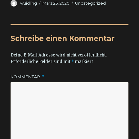
Autor
Veröffentlicht
Kategorien
wuidling
März 25, 2020
Uncategorized
am
Schreibe einen Kommentar
Deine E-Mail-Adresse wird nicht veröffentlicht.
Erforderliche Felder sind mit
*
markiert
KOMMENTAR
*