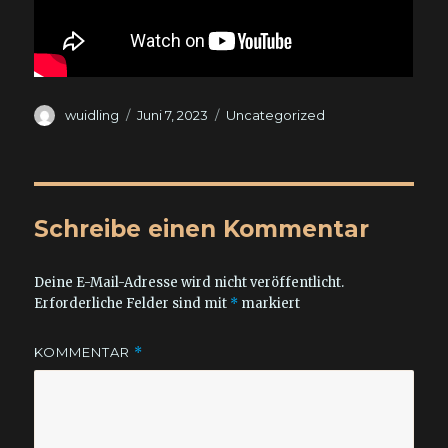
Autor
Veröffentlicht
Kategorien
wuidling
Juni 7, 2023
Uncategorized
am
Schreibe einen Kommentar
Deine E-Mail-Adresse wird nicht veröffentlicht.
Erforderliche Felder sind mit
*
markiert
KOMMENTAR
*