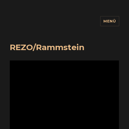
MENÜ
wuidling
REZO/Rammstein