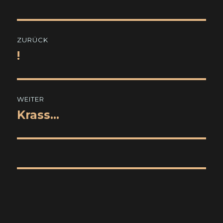
Beitragsnavigation
ZURÜCK
!
Vorheriger
Beitrag:
WEITER
Krass…
Nächster
Beitrag: