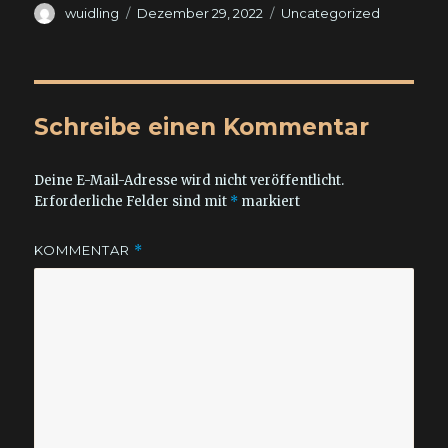
Autor
Veröffentlicht
Kategorien
wuidling
Dezember 29, 2022
Uncategorized
am
Schreibe einen Kommentar
Deine E-Mail-Adresse wird nicht veröffentlicht.
Erforderliche Felder sind mit
*
markiert
KOMMENTAR
*