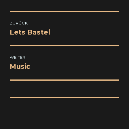
Beitragsnavigation
ZURÜCK
Lets Bastel
Vorheriger
Beitrag:
WEITER
Music
Nächster
Beitrag: