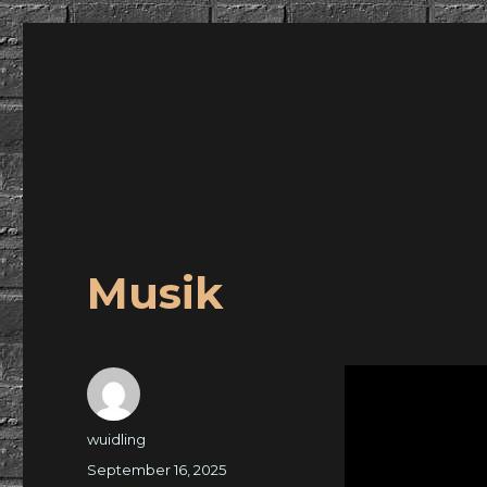
wuidling
Musik
Autor
wuidling
Veröffentlicht
September 16, 2025