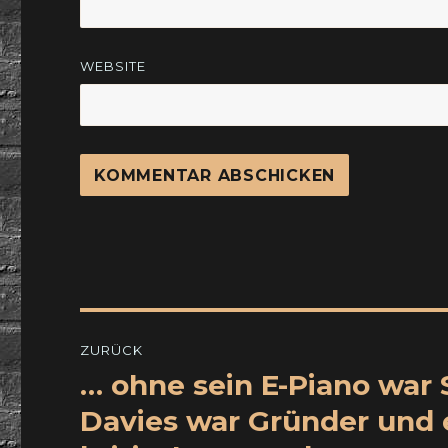
WEBSITE
Beitragsnavigation
ZURÜCK
… ohne sein E-Piano war
Vorheriger
Beitrag:
Davies war Gründer und 