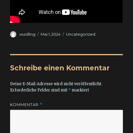
Autor
Veröffentlicht
Kategorien
wuidling
Mai 1, 2024
Uncategorized
am
Schreibe einen Kommentar
Deine E-Mail-Adresse wird nicht veröffentlicht.
Erforderliche Felder sind mit
*
markiert
KOMMENTAR
*