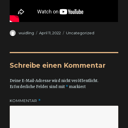
Autor
Veröffentlicht
Kategorien
wuidling
April 11, 2022
Uncategorized
am
Schreibe einen Kommentar
Deine E-Mail-Adresse wird nicht veröffentlicht.
Erforderliche Felder sind mit
*
markiert
KOMMENTAR
*