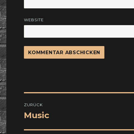
WEBSITE
Beitragsnavigation
ZURÜCK
Music
Vorheriger
Beitrag: