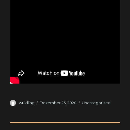
Autor
Veröffentlicht
Kategorien
wuidling
Dezember 25, 2020
Uncategorized
am