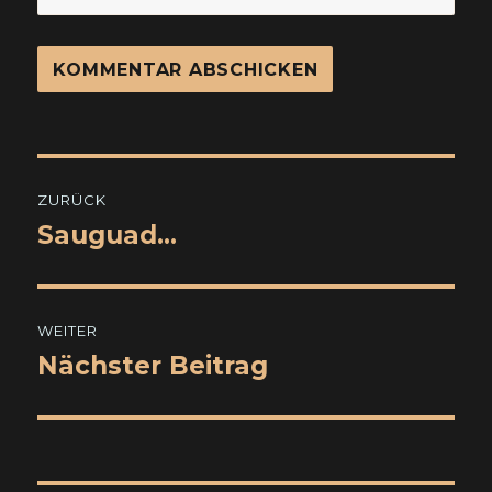
Beitragsnavigation
ZURÜCK
Sauguad…
Vorheriger
Beitrag:
WEITER
Nächster Beitrag
Nächster
Beitrag: