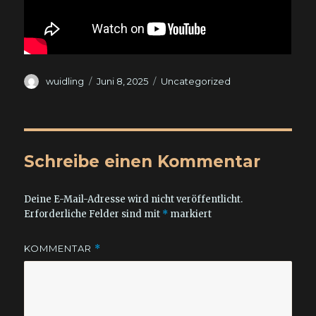
Autor
Veröffentlicht
Kategorien
wuidling
Juni 8, 2025
Uncategorized
am
Schreibe einen Kommentar
Deine E-Mail-Adresse wird nicht veröffentlicht.
Erforderliche Felder sind mit
*
markiert
KOMMENTAR
*