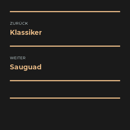
Beitragsnavigation
ZURÜCK
Klassiker
Vorheriger
Beitrag:
WEITER
Sauguad
Nächster
Beitrag: