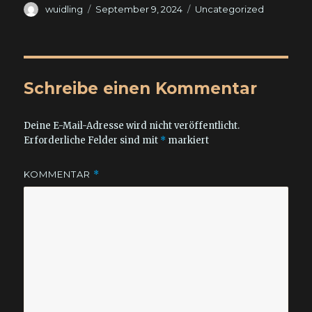
Autor
Veröffentlicht
Kategorien
wuidling
September 9, 2024
Uncategorized
am
Schreibe einen Kommentar
Deine E-Mail-Adresse wird nicht veröffentlicht.
Erforderliche Felder sind mit
*
markiert
KOMMENTAR
*