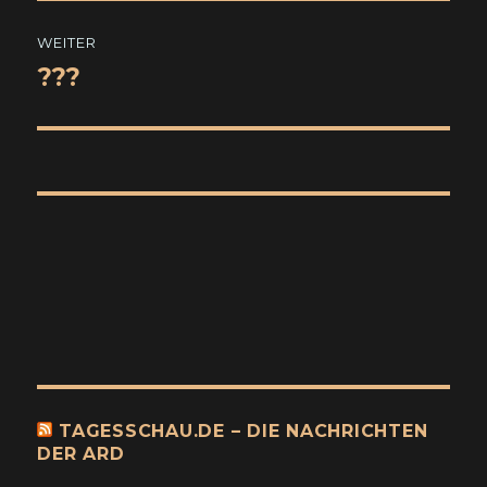
WEITER
???
Nächster
Beitrag:
TAGESSCHAU.DE – DIE NACHRICHTEN
DER ARD