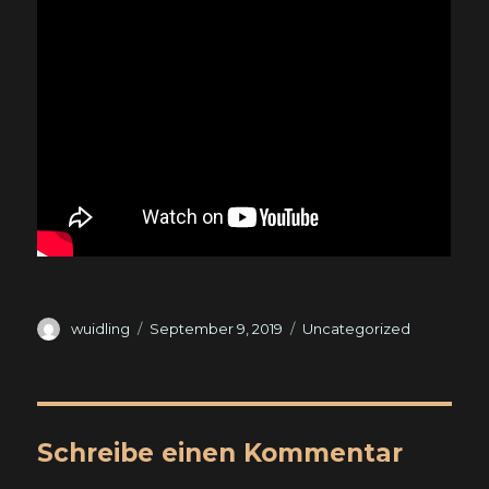
Autor
Veröffentlicht
Kategorien
wuidling
September 9, 2019
Uncategorized
am
Schreibe einen Kommentar