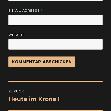
E-MAIL-ADRESSE
*
WEBSITE
Beitragsnavigation
ZURÜCK
Heute im Krone !
Vorheriger
Beitrag: