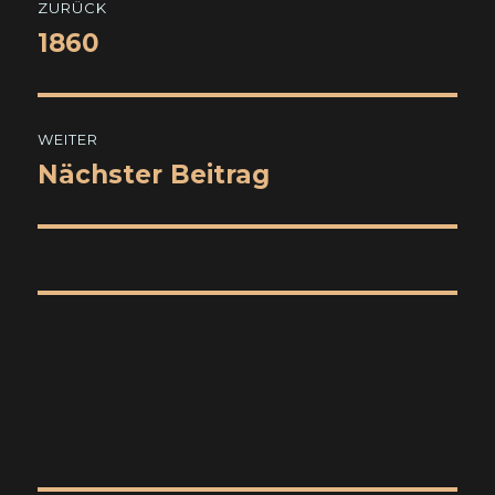
ZURÜCK
1860
Vorheriger
Beitrag:
WEITER
Nächster Beitrag
Nächster
Beitrag: