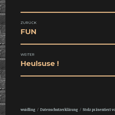
Beitragsnavigation
ZURÜCK
FUN
Vorheriger
Beitrag:
WEITER
Heulsuse !
Nächster
Beitrag:
wuidling
Datenschutzerklärung
Stolz präsentiert 