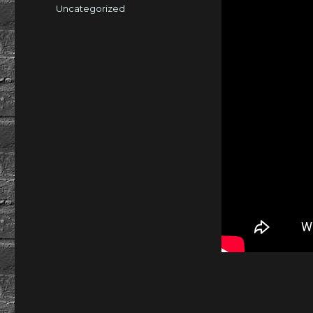
am
Kategorien
Uncategorized