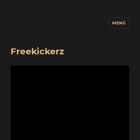
MENÜ
wuidling
Freekickerz