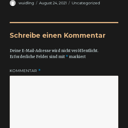
Autor
Veröffentlicht
Kategorien
wuidling
August 24, 2021
Uncategorized
am
Schreibe einen Kommentar
Deine E-Mail-Adresse wird nicht veröffentlicht.
Erforderliche Felder sind mit
*
markiert
KOMMENTAR
*