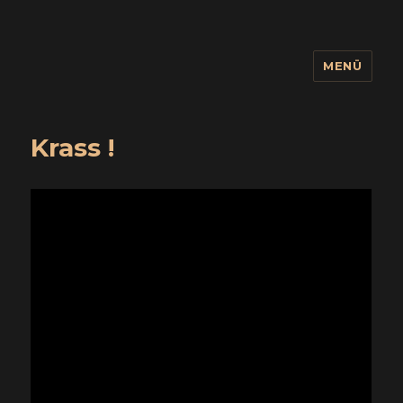
MENÜ
wuidling
Krass !