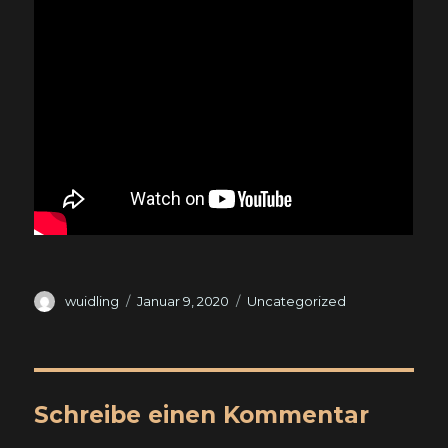
Autor
Veröffentlicht
Kategorien
wuidling
Januar 9, 2020
Uncategorized
am
Schreibe einen Kommentar