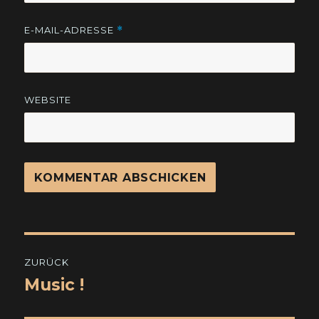
E-MAIL-ADRESSE
*
WEBSITE
Beitragsnavigation
ZURÜCK
Music !
Vorheriger
Beitrag: