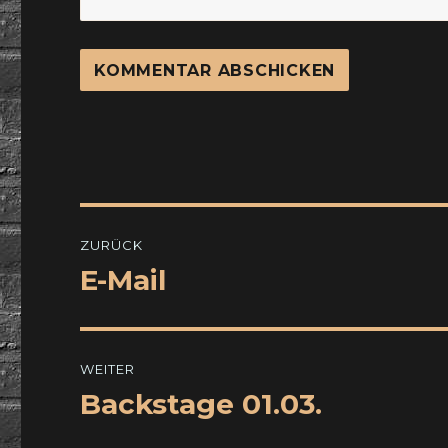
Beitragsnavigation
ZURÜCK
E-Mail
Vorheriger
Beitrag:
WEITER
Backstage 01.03.
Nächster
Beitrag: