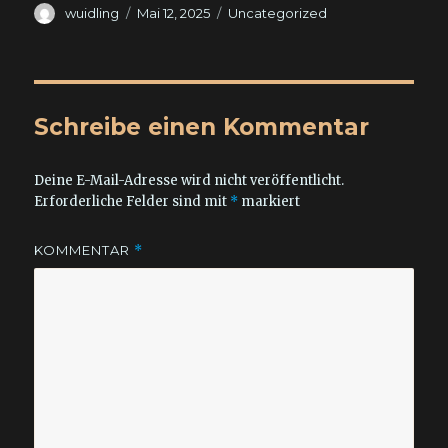
Autor
Veröffentlicht
Kategorien
wuidling
Mai 12, 2025
Uncategorized
am
Schreibe einen Kommentar
Deine E-Mail-Adresse wird nicht veröffentlicht.
Erforderliche Felder sind mit
*
markiert
KOMMENTAR
*