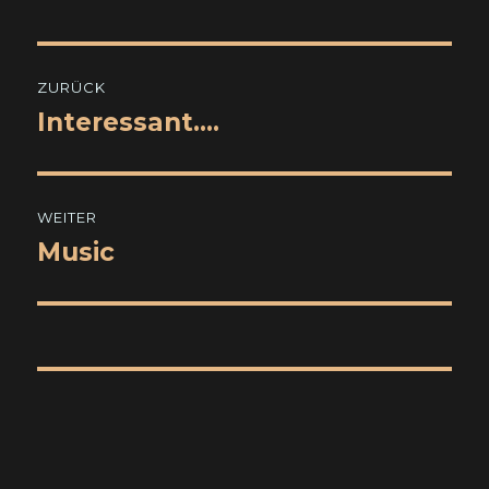
Beitragsnavigation
ZURÜCK
Interessant….
Vorheriger
Beitrag:
WEITER
Music
Nächster
Beitrag: