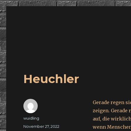
wuidling
Heuchler
Gerade regen si
zeigen. Gerade 
Autor
wuidling
auf, die wirkli
Veröffentlicht
November 27, 2022
wenn Menschen 