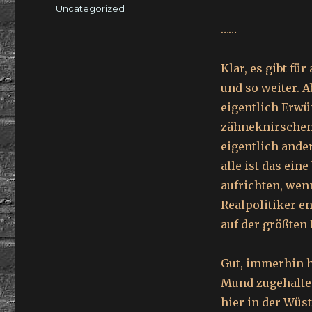
am
Kategorien
Uncategorized
……
Klar, es gibt fü
und so weiter. A
eigentlich Erwü
zähneknirschen
eigentlich ande
alle ist das ei
aufrichten, wenn
Realpolitiker e
auf der größten
Gut, immerhin h
Mund zugehalten
hier in der Wüs