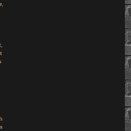
e,
,
t
s
h
es