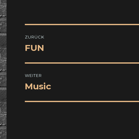
Beitragsnavigation
ZURÜCK
FUN
Vorheriger
Beitrag:
WEITER
Music
Nächster
Beitrag: