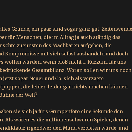
r alles Gründe, ein paar sind sogar ganz gut. Zeitenwend
ber für Menschen, die im Alltag ja auch ständig das
nschte zugunsten des Machbaren aufgeben, die
d Kompromisse mit sich selbst aushandeln und doch
rs wollen würden, wenn bloß nicht … Kurzum, für uns
ne bedrückende Gesamtbilanz. Woran sollen wir uns noch
 jetzt sogar Neuer und Co. sich als verzagte
ntpuppen, die leider, leider gar nichts machen können
 Bühne der Welt?
aben sie sich ja fürs Gruppenfoto eine Sekunde den
. Als wären es die millionenschweren Spieler
,
denen
tendiktatur irgendwer den Mund verbieten würde, und