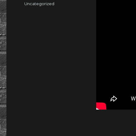
am
Kategorien
Uncategorized