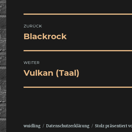
Beitragsnavigation
ZURÜCK
Blackrock
Vorheriger
Beitrag:
WEITER
Vulkan (Taal)
Nächster
Beitrag:
wuidling
Datenschutzerklärung
Stolz präsentiert 