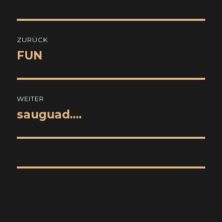
Beitragsnavigation
ZURÜCK
FUN
Vorheriger
Beitrag:
WEITER
sauguad….
Nächster
Beitrag: