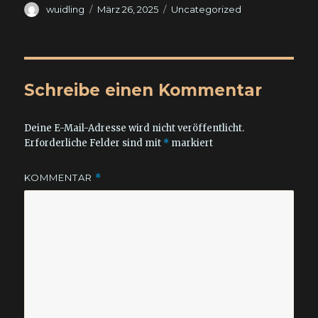
Autor
Veröffentlicht
Kategorien
wuidling
März 26, 2025
Uncategorized
am
Schreibe einen Kommentar
Deine E-Mail-Adresse wird nicht veröffentlicht.
Erforderliche Felder sind mit
*
markiert
KOMMENTAR
*