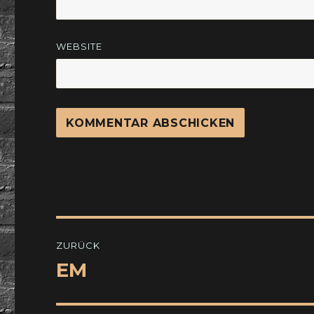
WEBSITE
Beitragsnavigation
ZURÜCK
EM
Vorheriger
Beitrag: