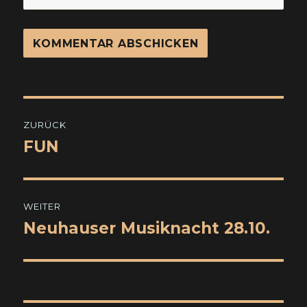
Beitragsnavigation
ZURÜCK
FUN
Vorheriger
Beitrag:
WEITER
Neuhauser Musiknacht 28.10.
Nächster
Beitrag: