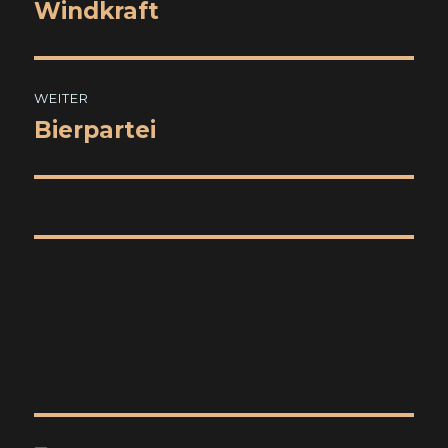
Windkraft
Vorheriger
Beitrag:
WEITER
Bierpartei
Nächster
Beitrag: