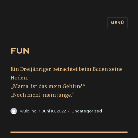
MENÜ
wuidling
FUN
Ein Dreijähriger betrachtet beim Baden seine
Hoden.
„Mama, ist das mein Gehirn?“
„Noch nicht, mein Junge.“
Autor
Veröffentlicht
Kategorien
wuidling
Juni 10, 2022
Uncategorized
am