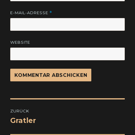
E-MAIL-ADRESSE
*
WEBSITE
Beitragsnavigation
ZURÜCK
Gratler
Vorheriger
Beitrag: