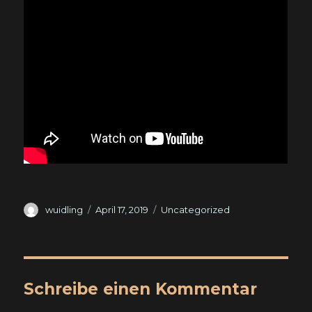
Autor
Veröffentlicht
Kategorien
wuidling
April 17, 2019
Uncategorized
am
Schreibe einen Kommentar