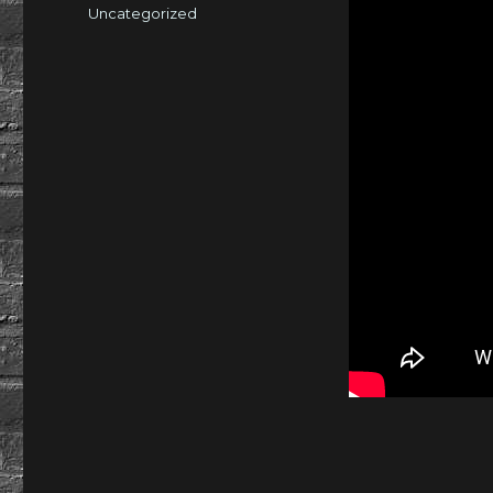
am
Kategorien
Uncategorized