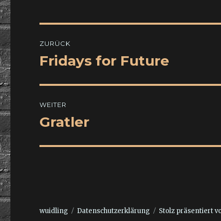
Beitragsnavigation
ZURÜCK
Fridays for Future
Vorheriger
Beitrag:
WEITER
Gratler
Nächster
Beitrag:
wuidling
Datenschutzerklärung
Stolz präsentiert 