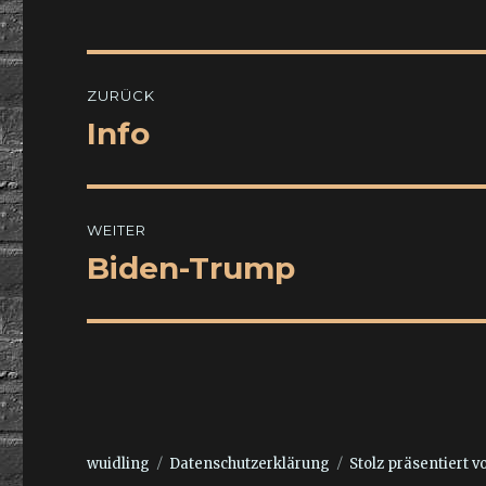
Beitragsnavigation
ZURÜCK
Info
Vorheriger
Beitrag:
WEITER
Biden-Trump
Nächster
Beitrag:
wuidling
Datenschutzerklärung
Stolz präsentiert 