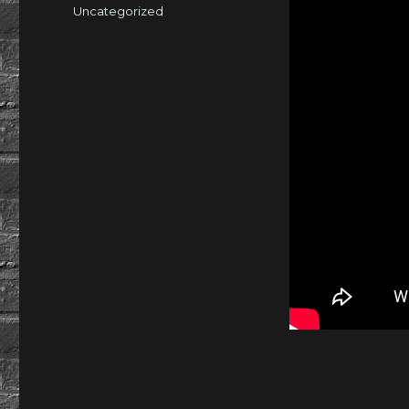
am
Kategorien
Uncategorized