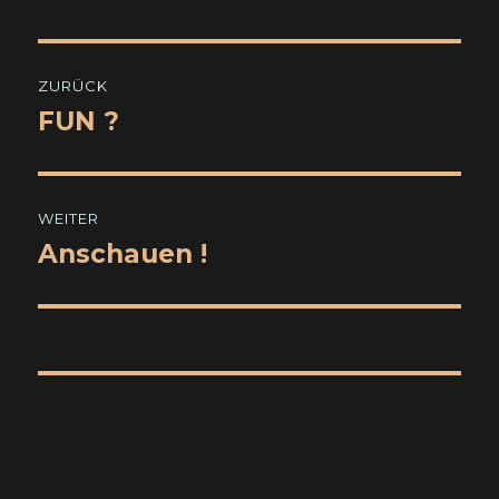
Beitragsnavigation
ZURÜCK
FUN ?
Vorheriger
Beitrag:
WEITER
Anschauen !
Nächster
Beitrag: