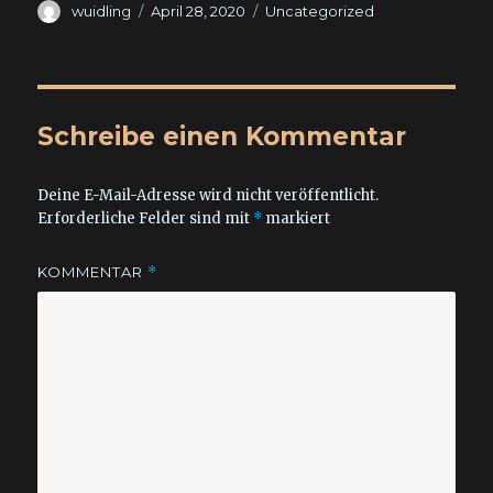
Autor
Veröffentlicht
Kategorien
wuidling
April 28, 2020
Uncategorized
am
Schreibe einen Kommentar
Deine E-Mail-Adresse wird nicht veröffentlicht.
Erforderliche Felder sind mit
*
markiert
KOMMENTAR
*