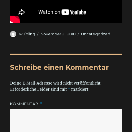
Autor
Veröffentlicht
Kategorien
wuidling
November 21, 2018
Uncategorized
am
Schreibe einen Kommentar
Deine E-Mail-Adresse wird nicht veröffentlicht.
Erforderliche Felder sind mit
*
markiert
KOMMENTAR
*