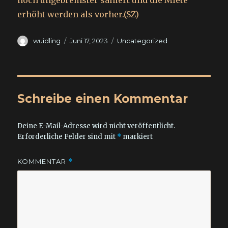
noch ungebremster saniert und die Miete
erhöht werden als vorher.(SZ)
Autor
Veröffentlicht
Kategorien
wuidling
Juni 17, 2023
Uncategorized
am
Schreibe einen Kommentar
Deine E-Mail-Adresse wird nicht veröffentlicht.
Erforderliche Felder sind mit
*
markiert
KOMMENTAR
*