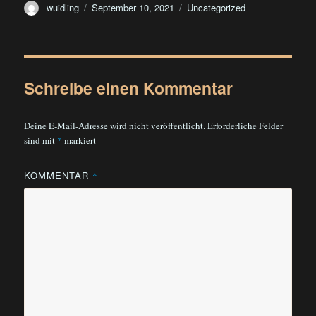
Autor
Veröffentlicht
Kategorien
wuidling
September 10, 2021
Uncategorized
am
Schreibe einen Kommentar
Deine E-Mail-Adresse wird nicht veröffentlicht.
Erforderliche Felder
sind mit
*
markiert
KOMMENTAR
*