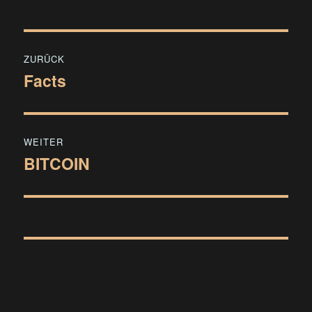
Beitragsnavigation
ZURÜCK
Facts
Vorheriger
Beitrag:
WEITER
BITCOIN
Nächster
Beitrag: