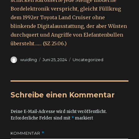
schicken Karosserie jede Menge moderne
Bordelektronik verspricht, gleicht Füllkrug
dem 1992er Toyota Land Cruiser ohne
blinkende Digitalausstattung, der aber Wüsten
durchquert und Angriffe von Elefantenbullen
übersteht…… (SZ 25.06.)
Autor
Veröffentlicht
Kategorien
wuidling
Juni 25, 2024
Uncategorized
am
Schreibe einen Kommentar
Deine E-Mail-Adresse wird nicht veröffentlicht.
Erforderliche Felder sind mit
*
markiert
KOMMENTAR
*