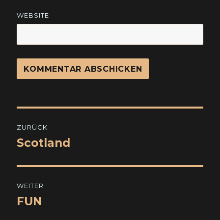
WEBSITE
Beitragsnavigation
ZURÜCK
Scotland
Vorheriger
Beitrag:
WEITER
FUN
Nächster
Beitrag: