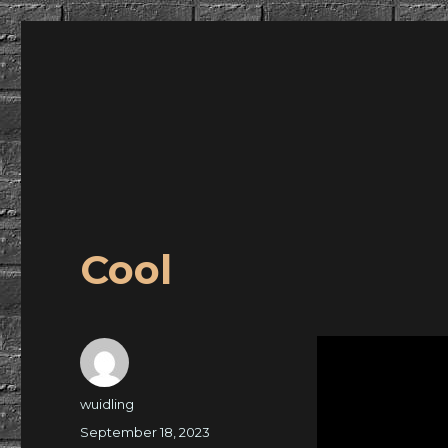
wuidling
Cool
Autor
wuidling
Veröffentlicht
September 18, 2023