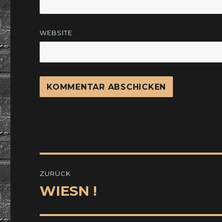
WEBSITE
Beitragsnavigation
ZURÜCK
WIESN !
Vorheriger
Beitrag: