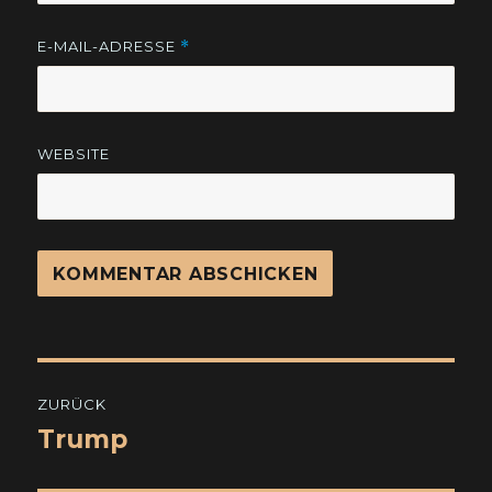
E-MAIL-ADRESSE
*
WEBSITE
Beitragsnavigation
ZURÜCK
Trump
Vorheriger
Beitrag: