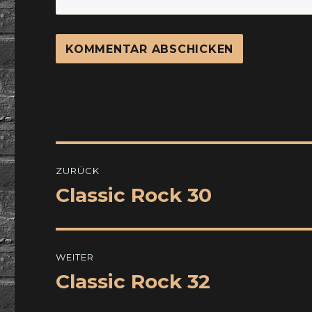
Beitragsnavigation
ZURÜCK
Classic Rock 30
Vorheriger
Beitrag:
WEITER
Classic Rock 32
Nächster
Beitrag: