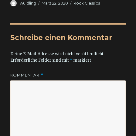
Autor
Veröffentlicht
Kategorien
wuidling
März 22, 2020
Rock Classics
am
Schreibe einen Kommentar
Deine E-Mail-Adresse wird nicht veröffentlicht.
Erforderliche Felder sind mit
*
markiert
KOMMENTAR
*