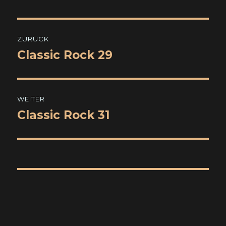
Beitragsnavigation
ZURÜCK
Classic Rock 29
Vorheriger
Beitrag:
WEITER
Classic Rock 31
Nächster
Beitrag: