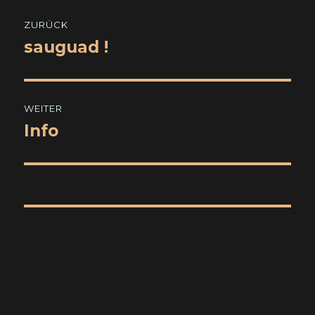
Beitragsnavigation
ZURÜCK
sauguad !
Vorheriger
Beitrag:
WEITER
Info
Nächster
Beitrag: