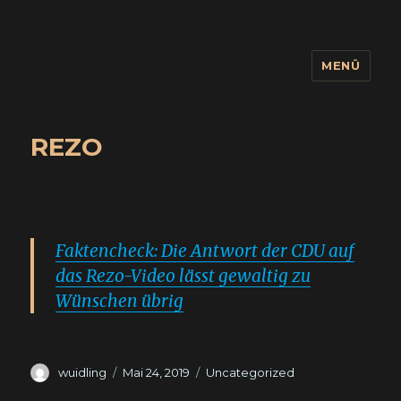
MENÜ
wuidling
REZO
Faktencheck: Die Antwort der CDU auf
das Rezo-Video lässt gewaltig zu
Wünschen übrig
Autor
Veröffentlicht
Kategorien
wuidling
Mai 24, 2019
Uncategorized
am