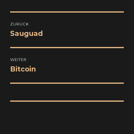
Beitragsnavigation
ZURÜCK
Sauguad
Vorheriger
Beitrag:
WEITER
Bitcoin
Nächster
Beitrag: