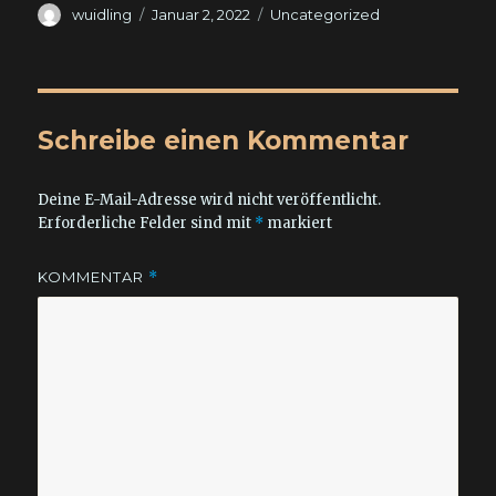
Autor
Veröffentlicht
Kategorien
wuidling
Januar 2, 2022
Uncategorized
am
Schreibe einen Kommentar
Deine E-Mail-Adresse wird nicht veröffentlicht.
Erforderliche Felder sind mit
*
markiert
KOMMENTAR
*