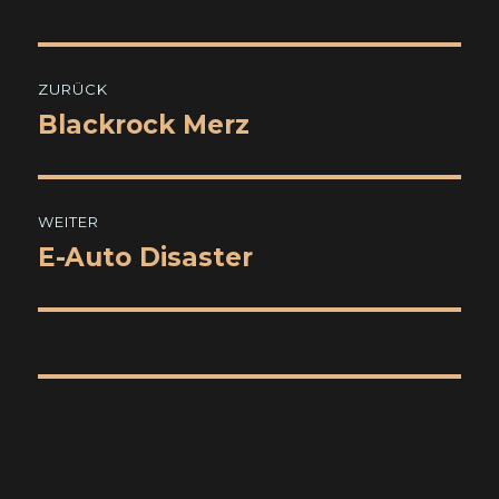
Beitragsnavigation
ZURÜCK
Blackrock Merz
Vorheriger
Beitrag:
WEITER
E-Auto Disaster
Nächster
Beitrag: