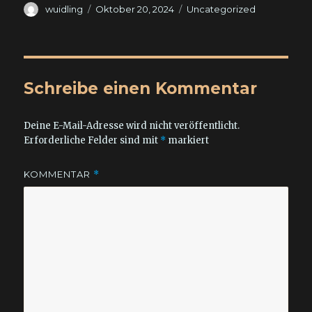
Autor
Veröffentlicht
Kategorien
wuidling
Oktober 20, 2024
Uncategorized
am
Schreibe einen Kommentar
Deine E-Mail-Adresse wird nicht veröffentlicht.
Erforderliche Felder sind mit
*
markiert
KOMMENTAR
*