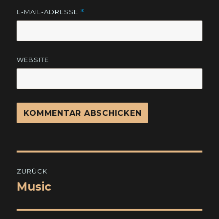
E-MAIL-ADRESSE
*
WEBSITE
Beitragsnavigation
ZURÜCK
Music
Vorheriger
Beitrag: