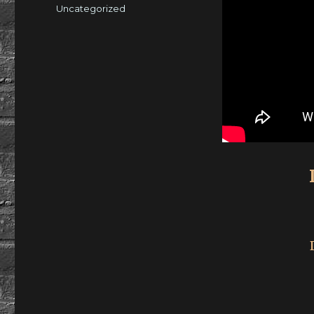
am
Kategorien
Uncategorized