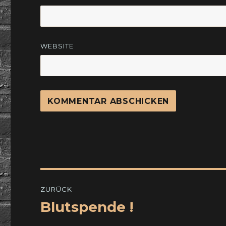
WEBSITE
Beitragsnavigation
ZURÜCK
Blutspende !
Vorheriger
Beitrag: