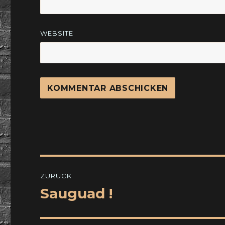
WEBSITE
Beitragsnavigation
ZURÜCK
Sauguad !
Vorheriger
Beitrag: