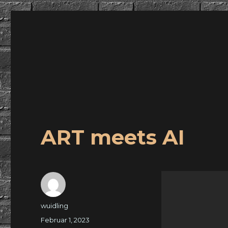
wuidling
ART meets AI
Autor
wuidling
Veröffentlicht
Februar 1, 2023