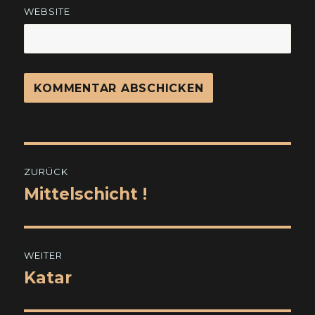
WEBSITE
Beitragsnavigation
ZURÜCK
Mittelschicht !
Vorheriger
Beitrag:
WEITER
Katar
Nächster
Beitrag: