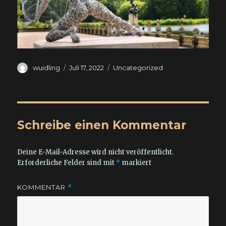
Autor
Veröffentlicht
Kategorien
wuidling
Juli 17, 2022
Uncategorized
am
Schreibe einen Kommentar
Deine E-Mail-Adresse wird nicht veröffentlicht.
Erforderliche Felder sind mit
*
markiert
KOMMENTAR
*