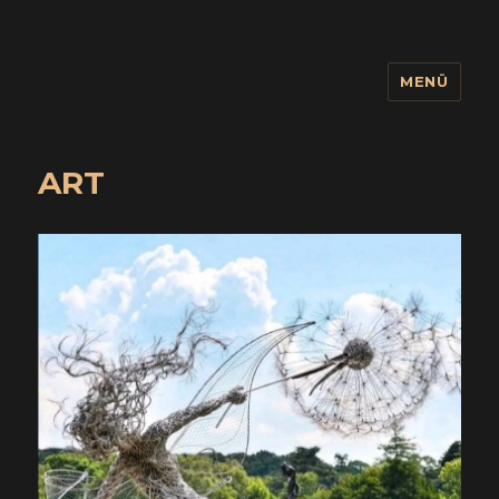
MENÜ
wuidling
ART