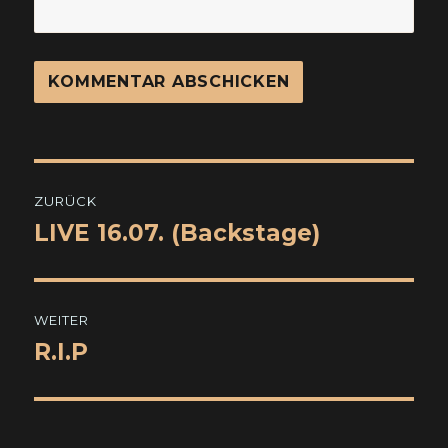
Beitragsnavigation
ZURÜCK
LIVE 16.07. (Backstage)
Vorheriger
Beitrag:
WEITER
R.I.P
Nächster
Beitrag: