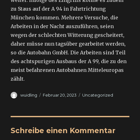
weiter. Infolge des Eingriffs könne es zudem
zu Staus auf der A 94 in Fahrtrichtung
München kommen. Mehrere Versuche, die
Arbeiten in der Nacht auszuführen, seien
wegen der schlechten Witterung gescheitert,
daher müsse nun tagsüber gearbeitet werden,
so die Autobahn GmbH. Die Arbeiten sind Teil
des achtspurigen Ausbaus der A 99, die zu den
meist befahrenen Autobahnen Mitteleuropas
zählt.
Autor
Veröffentlicht
Kategorien
wuidling
Februar 20, 2023
Uncategorized
am
Schreibe einen Kommentar