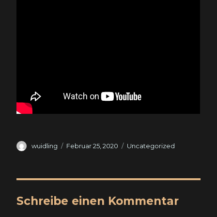
Autor
Veröffentlicht
Kategorien
wuidling
Februar 25, 2020
Uncategorized
am
Schreibe einen Kommentar