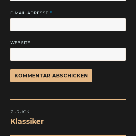
E-MAIL-ADRESSE
*
WEBSITE
Beitragsnavigation
ZURÜCK
Klassiker
Vorheriger
Beitrag: