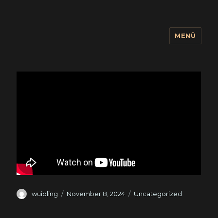
MENÜ
wuidling
Autor
Veröffentlicht
Kategorien
wuidling
November 8, 2024
Uncategorized
am