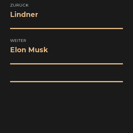
ZURÜCK
Lindner
Vorheriger
Beitrag:
WEITER
Elon Musk
Nächster
Beitrag: